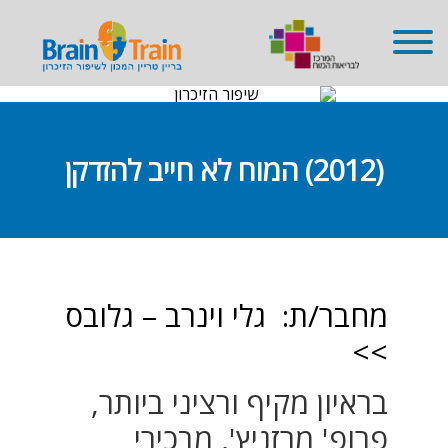
שִׂים
לֵב:
בְּאֲתָר
זֶה
מֻפְעֶלֶת
מַעֲרֶכֶת
נָגִישׁ
בִּקְלִיק
הַמְּסַיַּעַת
לִנְגִישׁוּת
(2012) המוח לא חייב להזדקן
הָאֲתָר.
מחבר/ת: גלי וינרב – גלובס
>>
בראיון מקיף ורציני ביותר,
פרופ' מרזניץ', מבכירי