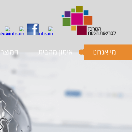
שִׂים
לֵב:
בְּאֲתָר
זֶה
מֻפְעֶלֶת
מַעֲרֶכֶת
נָגִישׁ
בִּקְלִיק
הַמְּסַיַּעַת
לִנְגִישׁוּת
הָאֲתָר.
מי אנחנו
אימון מהבית
המוצרי
לְחַץ
Control-
F11
לְהַתְאָמַת
הָאֲתָר
לְעִוְורִים
הַמִּשְׁתַּמְּשִׁים
בְּתוֹכְנַת
קוֹרֵא־מָסָךְ;
לְחַץ
Control-
F10
לִפְתִיחַת
תַּפְרִיט
נְגִישׁוּת.