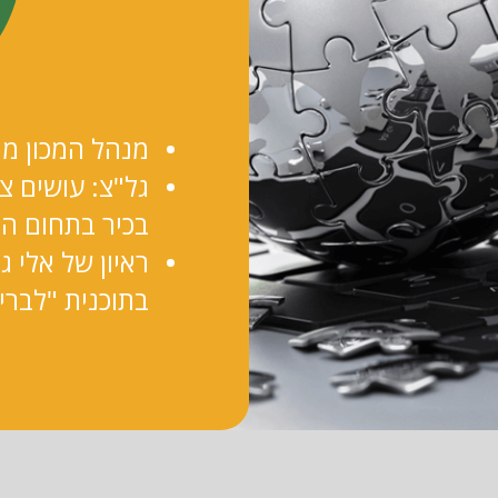
מנהל המכון מת
גל"צ: עושים צה
בכיר בתחום ה
ראיון של אלי ג
בתוכנית "לבר