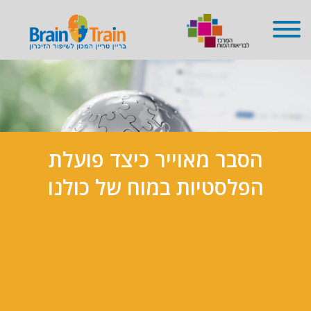
שִׂים
לֵב:
בְּאֲתָר
זֶה
מֻפְעֶלֶת
מַעֲרֶכֶת
נָגִישׁ
בִּקְלִיק
הַמְּסַיַּעַת
לִנְגִישׁוּת
הָאֲתָר.
הסבר מאוייר כיצד פועלת
הפלסטיות במוח של כולנו