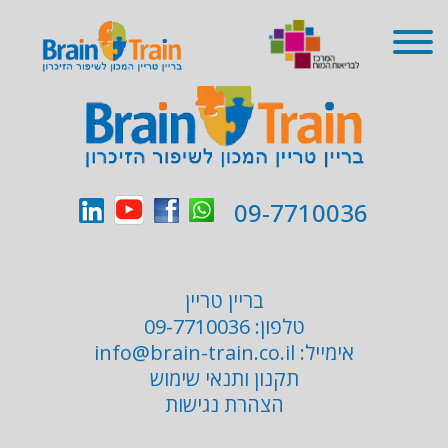
שִׂים
לֵב:
בְּאֲתָר
זֶה
מֻפְעֶלֶת
מַעֲרֶכֶת
נָגִישׁ
בִּקְלִיק
הַמְּסַיַּעַת
לִנְגִישׁוּת
הָאֲתָר.
09-7710036
בריין טריין
טלפון:
09-7710036
אימייל:
info@brain-train.co.il
תקנון ותנאי שימוש
הצהרת נגישות