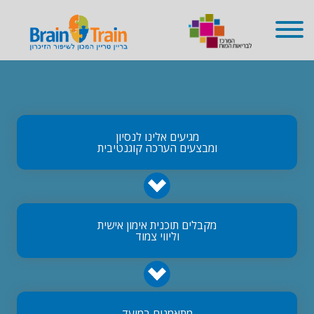
שִׂים
לֵב:
בְּאֲתָר
זֶה
מֻפְעֶלֶת
מַעֲרֶכֶת
נָגִישׁ
בִּקְלִיק
הַמְּסַיַּעַת
לִנְגִישׁוּת
הָאֲתָר.
מגיעים אלינו לנסיון
ומבצעים הערכה קוגנטיבית
מקבלים תוכנית אימון אישית
וליווי צמוד
מתאמנים במועד