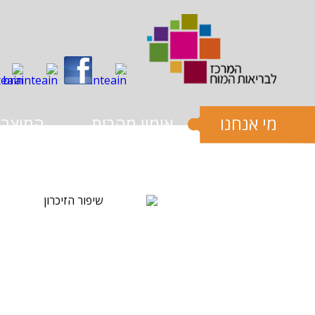
שִׂים
לֵב:
בְּאֲתָר
זֶה
מֻפְעֶלֶת
מַעֲרֶכֶת
נָגִישׁ
בִּקְלִיק
הַמְּסַיַּעַת
לִנְגִישׁוּת
הָאֲתָר.
מי אנחנו
אימון מהבית
המוצרי
לְחַץ
Control-
F11
לְהַתְאָמַת
הָאֲתָר
לְעִוְורִים
הַמִּשְׁתַּמְּשִׁים
בְּתוֹכְנַת
קוֹרֵא־מָסָךְ;
לְחַץ
Control-
F10
לִפְתִיחַת
תַּפְרִיט
נְגִישׁוּת.