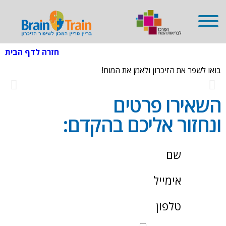
שִׂים
לֵב:
בְּאֲתָר
זֶה
מֻפְעֶלֶת
מַעֲרֶכֶת
חזרה לדף הבית
נָגִישׁ
בִּקְלִיק
הַמְּסַיַּעַת
בואו לשפר את הזיכרון ולאמן את המוח!
לִנְגִישׁוּת
הָאֲתָר.
השאירו פרטים
ונחזור אליכם בהקדם: