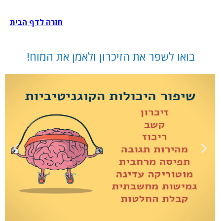
שִׂים
לֵב:
בְּאֲתָר
חזרה לדף הבית
זֶה
מֻפְעֶלֶת
מַעֲרֶכֶת
נָגִישׁ
בואו לשפר את הזיכרון ולאמן את המוח!
בִּקְלִיק
הַמְּסַיַּעַת
לִנְגִישׁוּת
הָאֲתָר.