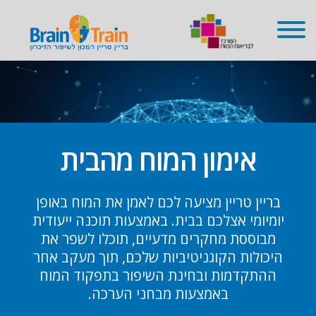
שִׂים
לֵב:
בְּאֲתָר
זֶה
מֻפְעֶלֶת
מַעֲרֶכֶת
נָגִישׁ
בִּקְלִיק
הַמְּסַיַּעַת
לִנְגִישׁוּת
הָאֲתָר.
אימון המוח מהבית
בריין טריין מציעה לכם לאמן את המוח באופן
יומיומי אצלכם בבית. באמצעות תוכנה ייעודית
מבוססת מחקרים מדעיים, תוכלו לשפר את
היכולות הקוגניטיביות שלכם, תוך מעקב אחר
ההתקדמות ובחינת השיפור בתפקוד המוח
באמצעות מבחני הערכה.