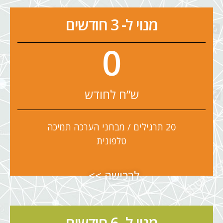
מנוי ל- 3 חודשים
0
ש”ח לחודש
20 תרגילים / מבחני הערכה תמיכה
טלפונית
לרכישה >>
מנוי ל- 6 חודשים