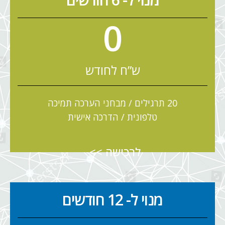
0
ש”ח לחודש
20 תרגילים / מבחני הערכה תמיכה
טלפונית / הדרכה אישית
לרכישה >>
מנוי ל- 12 חודשים