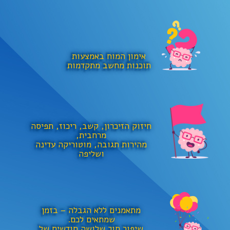
שִׂים
לֵב:
בְּאֲתָר
זֶה
מֻפְעֶלֶת
מַעֲרֶכֶת
נָגִישׁ
אימון המוח באמצעות
בִּקְלִיק
תוכנות מחשב מתקדמות
הַמְּסַיַּעַת
לִנְגִישׁוּת
הָאֲתָר.
חיזוק הזיכרון, קשב, ריכוז, תפיסה
מרחבית,
מהירות תגובה, מוטוריקה עדינה
ושליפה
מתאמנים ללא הגבלה – בזמן
שמתאים לכם.
שיפור תוך שלושה חודשים של