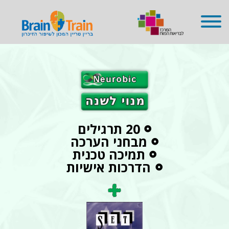
שִׂים
לֵב:
בְּאֲתָר
זֶה
מֻפְעֶלֶת
מַעֲרֶכֶת
נָגִישׁ
בִּקְלִיק
הַמְּסַיַּעַת
לִנְגִישׁוּת
הָאֲתָר.
20 תרגילים
מבחני הערכה
תמיכה טכנית
הדרכות אישיות