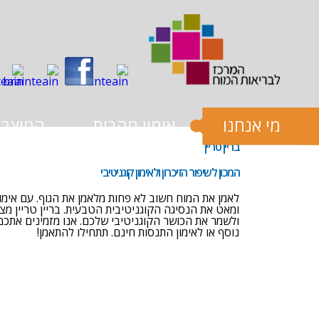
שִׂים
לֵב:
בְּאֲתָר
זֶה
מֻפְעֶלֶת
מַעֲרֶכֶת
נָגִישׁ
בִּקְלִיק
הַמְּסַיַּעַת
לִנְגִישׁוּת
הָאֲתָר.
מי אנחנו
אימון מהבית
המוצרי
לְחַץ
Control-
בריין טריין
F11
לְהַתְאָמַת
המכון לשיפור הזיכרון ולאימון קוגניטיבי
הָאֲתָר
לְעִוְורִים
לאמן את המוח חשוב לא פחות מלאמן את הגוף. עם אימון
הַמִּשְׁתַּמְּשִׁים
ומאט את הנסיגה הקוגניטיבית הטבעית. בריין טריין מצי
בְּתוֹכְנַת
ולשמר את הכושר הקוגניטיבי שלכם. אנו מזמינים אתכ
קוֹרֵא־מָסָךְ;
נוסף או לאימון התנסות חינם. תתחילו להתאמן!
לְחַץ
Control-
F10
לִפְתִיחַת
תַּפְרִיט
למידע נוסף >>
נְגִישׁוּת.