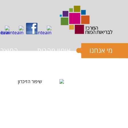
שִׂים
לֵב:
בְּאֲתָר
זֶה
מֻפְעֶלֶת
מַעֲרֶכֶת
נָגִישׁ
בִּקְלִיק
הַמְּסַיַּעַת
לִנְגִישׁוּת
הָאֲתָר.
מי אנחנו
אימון מהבית
המוצרי
לְחַץ
Control-
F11
לְהַתְאָמַת
הָאֲתָר
לְעִוְורִים
הַמִּשְׁתַּמְּשִׁים
בְּתוֹכְנַת
קוֹרֵא־מָסָךְ;
לְחַץ
Control-
F10
לִפְתִיחַת
תַּפְרִיט
נְגִישׁוּת.