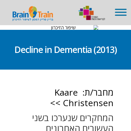
שִׂים
לֵב:
בְּאֲתָר
זֶה
מֻפְעֶלֶת
מַעֲרֶכֶת
נָגִישׁ
בִּקְלִיק
הַמְּסַיַּעַת
לִנְגִישׁוּת
(Decline in Dementia (2013
הָאֲתָר.
מחבר/ת: Kaare
Christensen >>
המחקרים שנערכו בשני
העשורים האחרונים