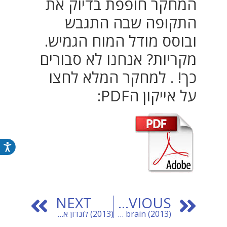
המחקר חופפת בדיוק את
התקופה שבה התגבש
ובוסס מודל המוח הגמיש.
מקריות? אנחנו לא סבורים
כך! . למחקר המלא לחצו
על אייקון הPDF:
נג
NEXT
PREVIOUS
(Sex differences in human brain (2013
(2013) לונדון את קירשנבאום – אימון קוגניטיבי דוחה אלצהיימר