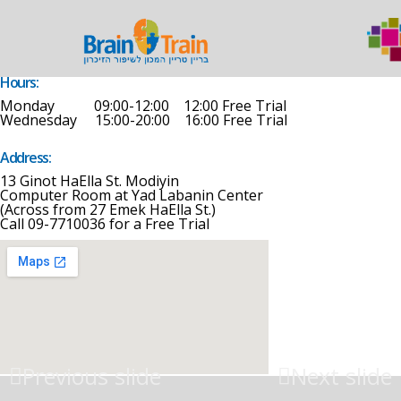
שִׂים
לֵב:
בְּאֲתָר
זֶה
מֻפְעֶלֶת
מַעֲרֶכֶת
Hours:
נָגִישׁ
Monday 09:00-12:00 12:00 Free Trial
בִּקְלִיק
Wednesday 15:00-20:00 16:00 Free Trial
הַמְּסַיַּעַת
לִנְגִישׁוּת
הָאֲתָר.
Address:
13 Ginot HaElla St. Modiyin
Computer Room at Yad Labanin Center
(Across from 27 Emek HaElla St.)
Call
09-7710036
for a Free Trial
Previous slide
Next slide