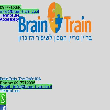
09-7710036
info@brain-train.co.il
Term of use
Accessibility
Brain Train, The Craft 10 A
Phone: 09-7710036
Email :
info@brain-train.co.il
Term of use