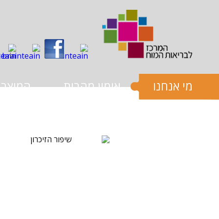
שִׂים
לֵב:
בְּאֲתָר
זֶה
מֻפְעֶלֶת
מַעֲרֶכֶת
נָגִישׁ
בִּקְלִיק
הַמְּסַיַּעַת
לִנְגִישׁוּת
הָאֲתָר.
מי אנחנו
אימון מהבית
המוצרי
לְחַץ
Control-
F11
לְהַתְאָמַת
הָאֲתָר
לְעִוְורִים
הַמִּשְׁתַּמְּשִׁים
בְּתוֹכְנַת
קוֹרֵא־מָסָךְ;
לְחַץ
Control-
F10
לִפְתִיחַת
תַּפְרִיט
נְגִישׁוּת.