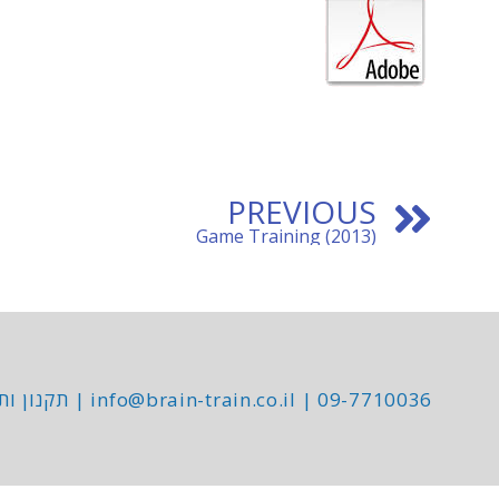
PREVIOUS
(Game Training (2013
09-7710036
|
info@brain-train.co.il
|
תקנון ות