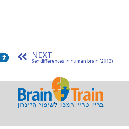
NEXT
נג
(Sex differences in human brain (2013